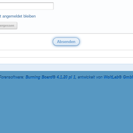
t angemeldet bleiben
ergessen
Forensoftware:
Burning Board® 4.1.20 pl 1
, entwickelt von
WoltLab® Gmb