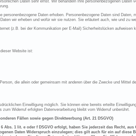
ersönlichen Daten sehr ernst. Wir behandeln Ihre personenbezogenen Daten ve
rung.
 personenbezogene Daten erhoben. Personenbezogene Daten sind Daten, mit 
 Daten wir erheben und wofür wir sie nutzen. Sie erläutert auch, wie und zu
ternet (z.B. bei der Kommunikation per E-Mail) Sicherheitslücken aufweisen 
 dieser Website ist:
sche Person, die allein oder gemeinsam mit anderen über die Zwecke und Mittel
drücklichen Einwilligung möglich. Sie können eine bereits erteilte Einwilligung
is zum Widerruf erfolgten Datenverarbeitung bleibt vom Widerruf unberührt.
onderen Fällen sowie gegen Direktwerbung (Art. 21 DSGVO)
 Abs. 1 lit. e oder f DSGVO erfolgt, haben Sie jederzeit das Recht, aus
genen Daten Widerspruch einzulegen; dies gilt auch für ein auf diese B