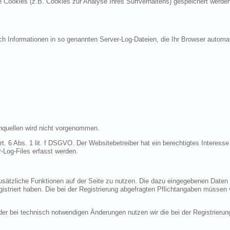
re Cookies (z.B. Cookies zur Analyse Ihres Surfverhaltens) gespeichert werde
ch Informationen in so genannten Server-Log-Dateien, die Ihr Browser automat
quellen wird nicht vorgenommen.
t. 6 Abs. 1 lit. f DSGVO. Der Websitebetreiber hat ein berechtigtes Interesse 
-Log-Files erfasst werden.
 zusätzliche Funktionen auf der Seite zu nutzen. Die dazu eingegebenen Dat
egistriert haben. Die bei der Registrierung abgefragten Pflichtangaben müssen
r bei technisch notwendigen Änderungen nutzen wir die bei der Registrieru