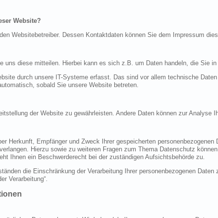
ieser Website?
ch den Websitebetreiber. Dessen Kontaktdaten können Sie dem Impressum die
uns diese mitteilen. Hierbei kann es sich z.B. um Daten handeln, die Sie in
ite durch unsere IT-Systeme erfasst. Das sind vor allem technische Daten (
 automatisch, sobald Sie unsere Website betreten.
ereitstellung der Website zu gewährleisten. Andere Daten können zur Analyse 
 über Herkunft, Empfänger und Zweck Ihrer gespeicherten personenbezogenen 
 verlangen. Hierzu sowie zu weiteren Fragen zum Thema Datenschutz können 
ht Ihnen ein Beschwerderecht bei der zuständigen Aufsichtsbehörde zu.
änden die Einschränkung der Verarbeitung Ihrer personenbezogenen Daten zu
er Verarbeitung“.
tionen