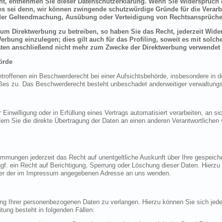
ht, entnehmen Sie dieser Datenschutzerklärung. Wenn Sie Widerspruch e
s sei denn, wir können zwingende schutzwürdige Gründe für die Verarbe
t der Geltendmachung, Ausübung oder Verteidigung von Rechtsansprüche
um Direktwerbung zu betreiben, so haben Sie das Recht, jederzeit Wider
bung einzulegen; dies gilt auch für das Profiling, soweit es mit solch
ten anschließend nicht mehr zum Zwecke der Direktwerbung verwendet 
örde
offenen ein Beschwerderecht bei einer Aufsichtsbehörde, insbesondere in de
es zu. Das Beschwerderecht besteht unbeschadet anderweitiger verwaltungsre
 Einwilligung oder in Erfüllung eines Vertrags automatisiert verarbeiten, an si
 Sie die direkte Übertragung der Daten an einen anderen Verantwortlichen ve
mmungen jederzeit das Recht auf unentgeltliche Auskunft über Ihre gespeic
f. ein Recht auf Berichtigung, Sperrung oder Löschung dieser Daten. Hierz
ter der im Impressum angegebenen Adresse an uns wenden.
ung Ihrer personenbezogenen Daten zu verlangen. Hierzu können Sie sich je
ung besteht in folgenden Fällen: