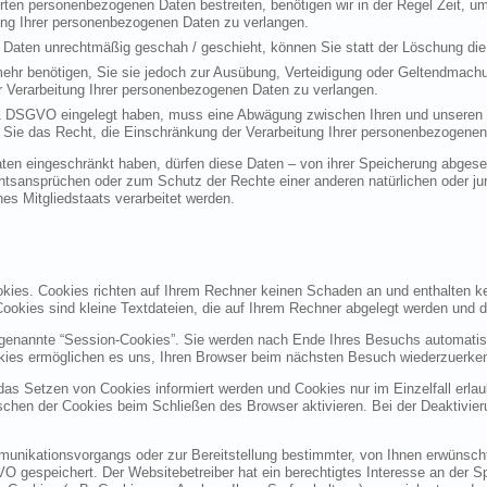
erten personenbezogenen Daten bestreiten, benötigen wir in der Regel Zeit, u
ung Ihrer personenbezogenen Daten zu verlangen.
Daten unrechtmäßig geschah / geschieht, können Sie statt der Löschung die
ehr benötigen, Sie sie jedoch zur Ausübung, Verteidigung oder Geltendmac
r Verarbeitung Ihrer personenbezogenen Daten zu verlangen.
 1 DSGVO eingelegt haben, muss eine Abwägung zwischen Ihren und unseren
 Sie das Recht, die Einschränkung der Verarbeitung Ihrer personenbezogenen
en eingeschränkt haben, dürfen diese Daten – von ihrer Speicherung abgesehe
sansprüchen oder zum Schutz der Rechte einer anderen natürlichen oder jur
nes Mitgliedstaats verarbeitet werden.
okies. Cookies richten auf Ihrem Rechner keinen Schaden an und enthalten k
 Cookies sind kleine Textdateien, die auf Ihrem Rechner abgelegt werden und d
genannte “Session-Cookies”. Sie werden nach Ende Ihres Besuchs automatisc
okies ermöglichen es uns, Ihren Browser beim nächsten Besuch wiederzuerke
 das Setzen von Cookies informiert werden und Cookies nur im Einzelfall erl
chen der Cookies beim Schließen des Browser aktivieren. Bei der Deaktivier
unikationsvorgangs oder zur Bereitstellung bestimmter, von Ihnen erwünschte
GVO gespeichert. Der Websitebetreiber hat ein berechtigtes Interesse an der S