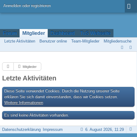
Anmelden oder registrieren
Forum
Mitglieder
Dashboard
TuS Webseite
Letzte Aktivitäten
Benutzer online
Team-Mitglieder
Mitgliedersuche
Mitglieder
Letzte Aktivitäten
Diese Seite verwendet Cookies. Durch die Nutzung unserer Seite
erklären Sie sich damit einverstanden, dass wir Cookies setzen.
Weitere Informationen
Es sind keine Aktivitäten vorhanden.
Datenschutzerklärung
Impressum
6. August 2026, 11:29