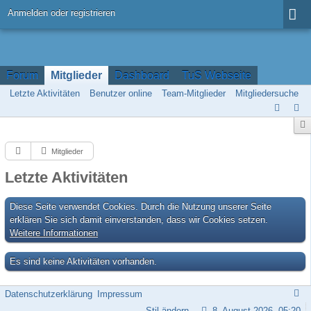
Anmelden oder registrieren
Forum
Mitglieder
Dashboard
TuS Webseite
Letzte Aktivitäten
Benutzer online
Team-Mitglieder
Mitgliedersuche
Mitglieder
Letzte Aktivitäten
Diese Seite verwendet Cookies. Durch die Nutzung unserer Seite
erklären Sie sich damit einverstanden, dass wir Cookies setzen.
Weitere Informationen
Es sind keine Aktivitäten vorhanden.
Datenschutzerklärung
Impressum
Stil ändern
8. August 2026, 05:20