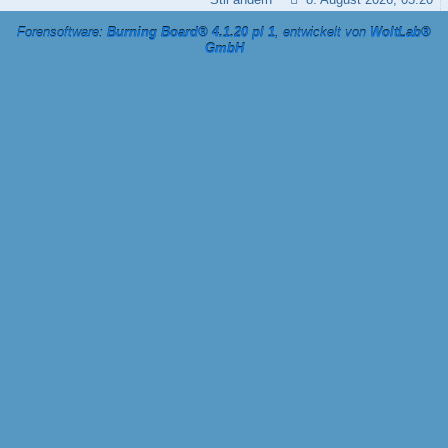
Forensoftware:
Burning Board® 4.1.20 pl 1
, entwickelt von
WoltLab®
GmbH