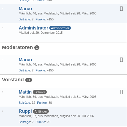
Beiträge
6
Punkte
140
Marco
Männlich
46
aus Medebach
Mitglied seit 28. März 2006
Beiträge
7
Punkte
−155
Administrator
Administrator
Mitglied seit 29. Dezember 2015
Moderatoren
1
Marco
Männlich
46
aus Medebach
Mitglied seit 28. März 2006
Beiträge
7
Punkte
−155
Vorstand
14
Mattin
Schüler
Männlich
59
aus Medebach
Mitglied seit 31. März 2006
Beiträge
12
Punkte
80
Ruppi
Anfänger
Männlich
57
aus Medebach
Mitglied seit 20. Juli 2006
Beiträge
2
Punkte
20