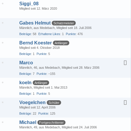
Siggi_08
Mitglied seit 12. März 2020
Gabes Helmut
Schatzmeister
Männlich
aus Medebach
Mitglied seit 18. Juli 2006
Beiträge
58
Erhaltene Likes
1
Punkte
476
Bernd Koester
Anfänger
Mitglied seit 4. Oktober 2018
Beiträge
1
Punkte
5
Marco
Männlich
46
aus Medebach
Mitglied seit 28. März 2006
Beiträge
7
Punkte
−155
koeln
Anfänger
Männlich
Mitglied seit 1. Mai 2013
Beiträge
1
Punkte
5
Voegelchen
Schüler
Mitglied seit 12. April 2006
Beiträge
22
Punkte
125
Michael
Fortgeschrittener
Männlich
49
aus Medebach
Mitglied seit 24. Juli 2006