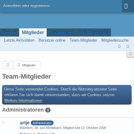
Anmelden oder registrieren
Forum
Mitglieder
Dashboard
TuS Webseite
Letzte Aktivitäten
Benutzer online
Team-Mitglieder
Mitgliedersuche
Mitglieder
Team-Mitglieder
Diese Seite verwendet Cookies. Durch die Nutzung unserer Seite
erklären Sie sich damit einverstanden, dass wir Cookies setzen.
Weitere Informationen
Administratoren
3
artje
Administrator
Männlich
36
aus Medebach
Mitglied seit 13. Oktober 2008