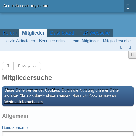
Anmelden oder registrieren
Forum
Mitglieder
Dashboard
TuS Webseite
Letzte Aktivitäten
Benutzer online
Team-Mitglieder
Mitgliedersuche
Mitglieder
Mitgliedersuche
Diese Seite verwendet Cookies. Durch die Nutzung unserer Seite
erklären Sie sich damit einverstanden, dass wir Cookies setzen.
Weitere Informationen
Allgemein
Benutzername