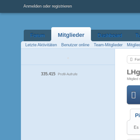
Anmelden oder registrieren
Mitglieder
Forum
Dashboard
T
Letzte Aktivitäten
Benutzer online
Team-Mitglieder
Mitgli
Fo
LHg
335.415
Profil-Aufrufe
Mitglied 
P
Es 