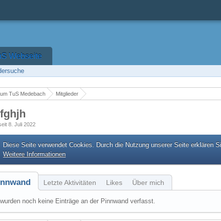
uS Webseite
edersuche
rum TuS Medebach
Mitglieder
fghjh
seit 8. Juli 2022
Diese Seite verwendet Cookies. Durch die Nutzung unserer Seite erklären S
Weitere Informationen
innwand
Letzte Aktivitäten
Likes
Über mich
wurden noch keine Einträge an der Pinnwand verfasst.