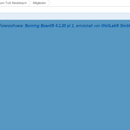
rum TuS Medebach
Mitglieder
Forensoftware:
Burning Board® 4.1.20 pl 1
, entwickelt von
WoltLab® Gmb