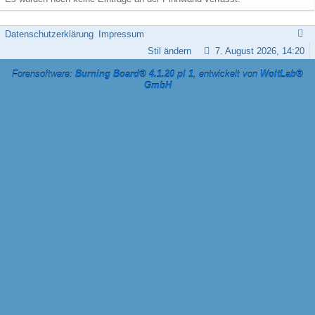
Datenschutzerklärung
Impressum
Stil ändern
7. August 2026, 14:20
Forensoftware:
Burning Board® 4.1.20 pl 1
, entwickelt von
WoltLab®
GmbH