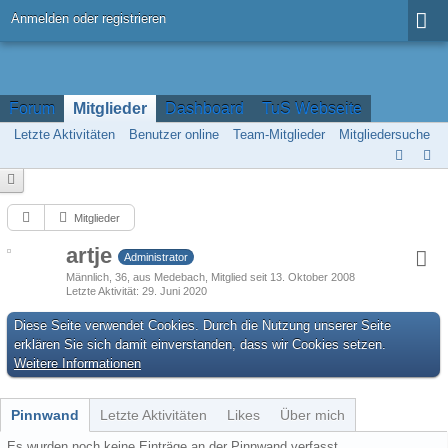
Anmelden oder registrieren
Forum
Mitglieder
Dashboard
TuS Webseite
Letzte Aktivitäten
Benutzer online
Team-Mitglieder
Mitgliedersuche
Mitglieder
artje
Administrator
Männlich
36
aus Medebach
Mitglied seit 13. Oktober 2008
Letzte Aktivität
29. Juni 2020
Diese Seite verwendet Cookies. Durch die Nutzung unserer Seite
erklären Sie sich damit einverstanden, dass wir Cookies setzen.
Weitere Informationen
Pinnwand
Letzte Aktivitäten
Likes
Über mich
Es wurden noch keine Einträge an der Pinnwand verfasst.