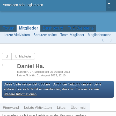
Anmelden oder registrieren
Forum
Mitglieder
Dashboard
TuS Webseite
Letzte Aktivitäten
Benutzer online
Team-Mitglieder
Mitgliedersuche
Mitglieder
Daniel Ha.
Männlich
27
Mitglied seit 25. August 2013
Letzte Aktivität
31. August 2013, 12:10
Diese Seite verwendet Cookies. Durch die Nutzung unserer Seite
erklären Sie sich damit einverstanden, dass wir Cookies setzen.
Weitere Informationen
Pinnwand
Letzte Aktivitäten
Likes
Über mich
Es wurden noch keine Einträge an der Pinnwand verfasst.