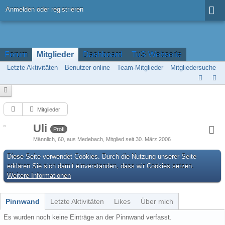
Anmelden oder registrieren
Forum
Mitglieder
Dashboard
TuS Webseite
Letzte Aktivitäten
Benutzer online
Team-Mitglieder
Mitgliedersuche
Mitglieder
Uli
Profi
Männlich
60
aus Medebach
Mitglied seit 30. März 2006
Diese Seite verwendet Cookies. Durch die Nutzung unserer Seite
erklären Sie sich damit einverstanden, dass wir Cookies setzen.
Weitere Informationen
Pinnwand
Letzte Aktivitäten
Likes
Über mich
Es wurden noch keine Einträge an der Pinnwand verfasst.