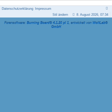
Datenschutzerklärung
Impressum
Stil ändern
8. August 2026, 07:34
Forensoftware:
Burning Board® 4.1.20 pl 1
, entwickelt von
WoltLab®
GmbH